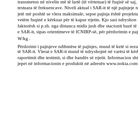
transmeton në nivelin më të lartë (të vërtetuar) të fuqisë së saj,
testuara të frekuencave. Niveli aktual i SAR-it të një pajisjej
jetë më poshtë se vlera maksimale, sepse pajisja është projektu
vetëm fuqinë e kërkuar për të kapur rrjetin. Kjo sasi ndryshon 
faktorësh si p.sh. nga distanca midis jush dhe stacionit bazë të r
e SAR-it, sipas orientimeve të ICNIRP-së, për përdorimin e paji
W/kg .
Përdorimi i pajisjeve ndihmëse të pajisjes, mund të ketë si rez
të SAR-it. Vlerat e SAR-it mund të ndryshojnë në varësi të kë
raportimit dhe testimit, si dhe bandës së rrjetit. Informacion 
jepet në informacionin e produktit në adresën www.nokia.com