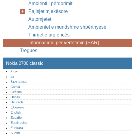
Ambienti i përdorimit
Pajisjet mjekësore
Automjetet
Ambientet e mundshme shpërthyese
Thirrjet e urgjencës
Informacioni për vërtetimin (SAR)
Treguesi
Nokia 2700 classic
العربية
az
Български
Català
Čeština
Dansk
Deutsch
Ελληνικά
English
Español
Eestikeelne
Euskara
Suomi