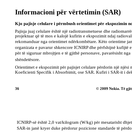
Informacioni për vërtetimin (SAR)
Kjo pajisje celulare i përmbush orientimet për ekspozimin nd
Pajisja juaj celulare është një radiotransmetuese dhe radiomarrë
projektuar që të mos e kalojë kufirin e ekspozimit ndaj radiova
rekomanduar nga orientimet ndërkombëtare. Këto orientime jan
organizata e pavarur shkencore ICNIRP dhe përfshijnë kufijtë e 
për të siguruar mbrojtjen e të gjithë personave, pavarësisht ng
shëndetësore.
Orientimet e ekspozimit për pajisjet celulare përdorin një njësi 
Koeficienti Specifik i Absorbimit, ose SAR. Kufiri i SAR-it i de
36
© 2009 Nokia. Të gjith
ICNIRP-së është 2,0 vat/kilogram (W/kg) për mesatarisht dhjet
SAR-in janë kryer duke përdorur pozicione standarde të përdor