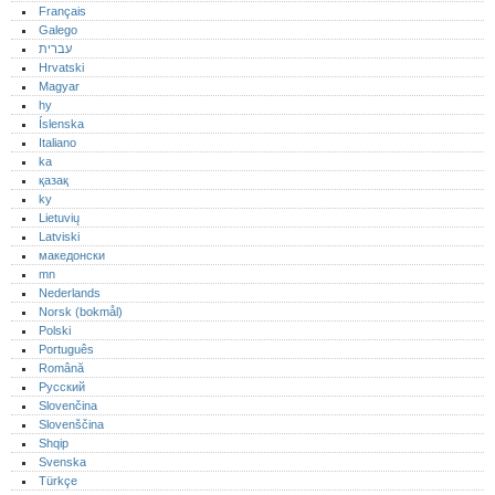
Français
Galego
עברית
Hrvatski
Magyar
hy
Íslenska
Italiano
ka
қазақ
ky
Lietuvių
Latviski
македонски
mn
Nederlands
Norsk (bokmål)‎
Polski
Português‎
Română
Русский
Slovenčina
Slovenščina
Shqip
Svenska
Türkçe