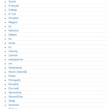
Suomi
Français
Galego
עברית
Hrvatski
Magyar
hy
Íslenska
Italiano
ka
қазақ
ky
Lietuvių
Latviski
македонски
mn
Nederlands
Norsk (bokmål)‎
Polski
Português‎
Română
Русский
Slovenčina
Slovenščina
Shqip
Svenska