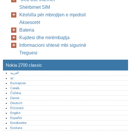
Shërbimet SIM
Këshilla për mbrojtjen e mjedisit
Aksesorët
Bateria
Kujdesi dhe mirëmbajtja
Informacioni shtesë mbi sigurinë
Treguesi
Nokia 2700 classic
العربية
az
Български
Català
Čeština
Dansk
Deutsch
Ελληνικά
English
Español
Eestikeelne
Euskara