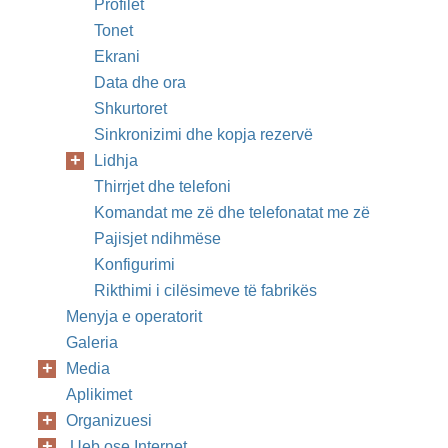
Profilet
Tonet
Ekrani
Data dhe ora
Shkurtoret
Sinkronizimi dhe kopja rezervë
Lidhja
Thirrjet dhe telefoni
Komandat me zë dhe telefonatat me zë
Pajisjet ndihmëse
Konfigurimi
Rikthimi i cilësimeve të fabrikës
Menyja e operatorit
Galeria
Media
Aplikimet
Organizuesi
Ueb ose Internet