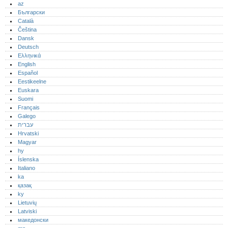
az
Български
Català
Čeština
Dansk
Deutsch
Ελληνικά
English
Español
Eestikeelne
Euskara
Suomi
Français
Galego
עברית
Hrvatski
Magyar
hy
Íslenska
Italiano
ka
қазақ
ky
Lietuvių
Latviski
македонски