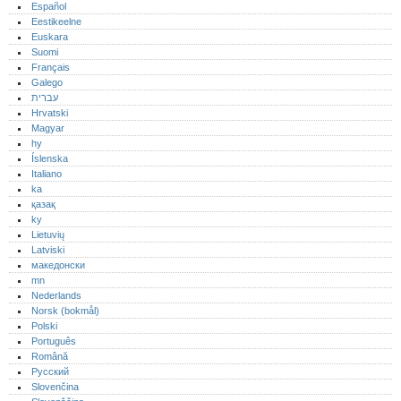
Español
Eestikeelne
Euskara
Suomi
Français
Galego
עברית
Hrvatski
Magyar
hy
Íslenska
Italiano
ka
қазақ
ky
Lietuvių
Latviski
македонски
mn
Nederlands
Norsk (bokmål)‎
Polski
Português‎
Română
Русский
Slovenčina