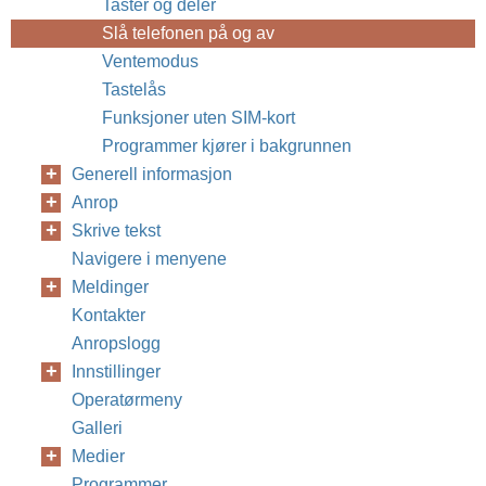
Taster og deler
Slå telefonen på og av
Ventemodus
Tastelås
Funksjoner uten SIM-kort
Programmer kjører i bakgrunnen
Generell informasjon
Anrop
Skrive tekst
Navigere i menyene
Meldinger
Kontakter
Anropslogg
Innstillinger
Operatørmeny
Galleri
Medier
Programmer