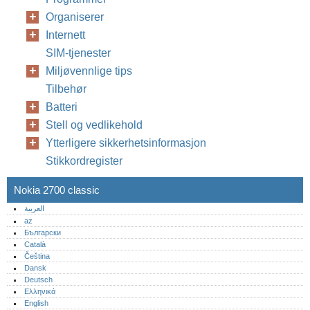
Organiserer
Internett
SIM-tjenester
Miljøvennlige tips
Tilbehør
Batteri
Stell og vedlikehold
Ytterligere sikkerhetsinformasjon
Stikkordregister
Nokia 2700 classic
العربية
az
Български
Català
Čeština
Dansk
Deutsch
Ελληνικά
English