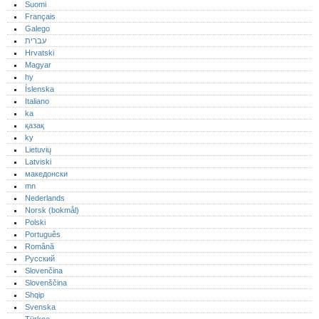
Suomi
Français
Galego
עברית
Hrvatski
Magyar
hy
Íslenska
Italiano
ka
қазақ
ky
Lietuvių
Latviski
македонски
mn
Nederlands
Norsk (bokmål)‎
Polski
Português‎
Română
Русский
Slovenčina
Slovenščina
Shqip
Svenska