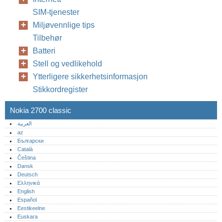
SIM-tjenester
Miljøvennlige tips
Tilbehør
Batteri
Stell og vedlikehold
Ytterligere sikkerhetsinformasjon
Stikkordregister
Nokia 2700 classic
العربية
az
Български
Català
Čeština
Dansk
Deutsch
Ελληνικά
English
Español
Eestikeelne
Euskara