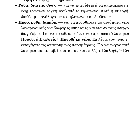
●
Ρυθµ. διαχείρ. συσκ.
— για να επιτρέψετε ή να απαγορεύσετε
ενηµερώσεων λογισµικού από το τηλέφωνο. Αυτή η επιλογή 
διαθέσιµη, ανάλογα µε το τηλέφωνο που διαθέτετε.
●
Προσ. ρυθµ. διαµόρ.
— για να προσθέσετε µη αυτόµατα νέο
λογαριασµούς για διάφορες υπηρεσίες και για να τους ενεργο
διαγράψετε. Για να προσθέσετε έναν νέο προσωπικό λογαρια
Προσθ.
ή
Επιλογές
>
Προσθήκη νέου
. Επιλέξτε τον τύπο τ
εισαγάγετε τις απαιτούµενες παραµέτρους. Για να ενεργοπο
λογαριασµό, µεταβείτε σε αυτόν και επιλέξτε
Επιλογές
>
Εν