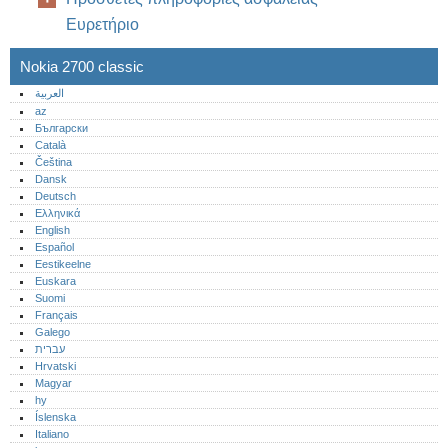
Ευρετήριο
Nokia 2700 classic
العربية
az
Български
Català
Čeština
Dansk
Deutsch
Ελληνικά
English
Español
Eestikeelne
Euskara
Suomi
Français
Galego
עברית
Hrvatski
Magyar
hy
Íslenska
Italiano