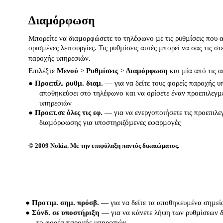
∆ιαµόρφωση
Μπορείτε να διαµορφώσετε το τηλέφωνο µε τις ρυθµίσεις που α
ορισµένες λειτουργίες. Τις ρυθµίσεις αυτές µπορεί να σας τις στ
παροχής υπηρεσιών.
Επιλέξτε
Μενού
>
Ρυθµίσεις
>
∆ιαµόρφωση
και µία από τις α
●
Προεπίλ. ρυθµ. διαµ.
— για να δείτε τους φορείς παροχής υ
αποθηκεύσει στο τηλέφωνο και να ορίσετε έναν προεπιλεγ
υπηρεσιών
●
Προεπ.σε όλες τις εφ.
— για να ενεργοποιήσετε τις προεπιλε
διαµόρφωσης για υποστηριζόµενες εφαρµογές
© 2009 Nokia. Με την επιφύλαξη παντός δικαιώµατος.
●
Προτιµ. σηµ. πρόσβ.
— για να δείτε τα αποθηκευµένα σηµε
●
Σύνδ. σε υποστήριξη
— για να κάνετε λήψη των ρυθµίσεων 
το φορέα παροχής υπηρεσιών