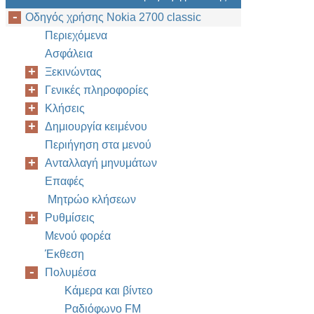
Οδηγός χρήσης Nokia 2700 classic
Ανα
Περιεχόμενα
Ασφάλεια
Το τη
ακούτ
Ξεκινώντας
Γενικές πληροφορίες
Κλήσεις
ήχους
Δημιουργία κειμένου
συσκε
Περιήγηση στα μενού
ήχου 
Ανταλλαγή μηνυμάτων
Επιλέ
Επαφές
Για έ
Μητρώο κλήσεων
Για ν
Ρυθμίσεις
Για ν
Μενού φορέα
Για ν
Έκθεση
Για κ
Πολυμέσα
τα αρ
Κάμερα και βίντεο
Για γ
Ραδιόφωνο FM
κύλισ