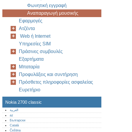
Φωνητική εγγραφή
Για ν
Αναπαραγωγή μουσικής
Για σ
Εφαρμογές
Για ν
το πλ
Ατζέντα
πατήσ
Web ή Internet
13
Υπηρεσίες SIM
Πράσινες συμβουλές
Στο λ
Εξαρτήματα
και ε
Μπαταρία
Επιλέ
Προφυλάξεις και συντήρηση
Για ν
Πρόσθετες πληροφορίες ασφαλείας
Συλλ
Ευρετήριο
Για ν
εφαρµ
Nokia 2700 classic
Για ν
العربية
Λήψει
az
Български
Català
Čeština