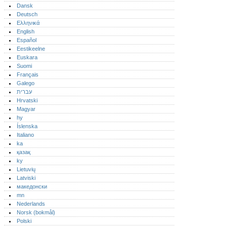
Dansk
Deutsch
Ελληνικά
English
Español
Eestikeelne
Euskara
Suomi
Français
Galego
עברית
Hrvatski
Magyar
hy
Íslenska
Italiano
ka
қазақ
ky
Lietuvių
Latviski
македонски
mn
Nederlands
Norsk (bokmål)‎
Polski