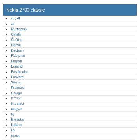
Nokia 2700 classic
العربية
az
Български
Català
Čeština
Dansk
Deutsch
Ελληνικά
English
Español
Eestikeelne
Euskara
Suomi
Français
Galego
עברית
Hrvatski
Magyar
hy
Íslenska
Italiano
ka
қазақ